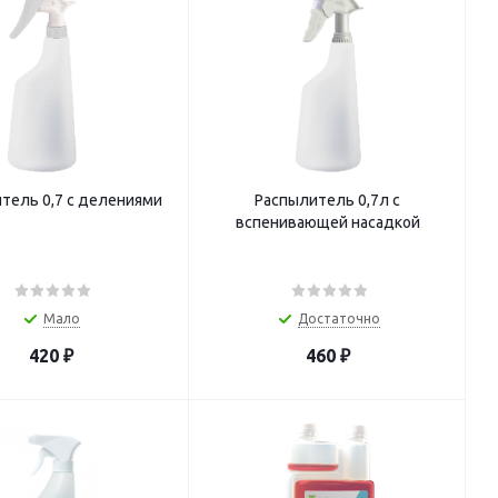
тель 0,7 с делениями
Распылитель 0,7л с
вспенивающей насадкой
Мало
Достаточно
420
₽
460
₽