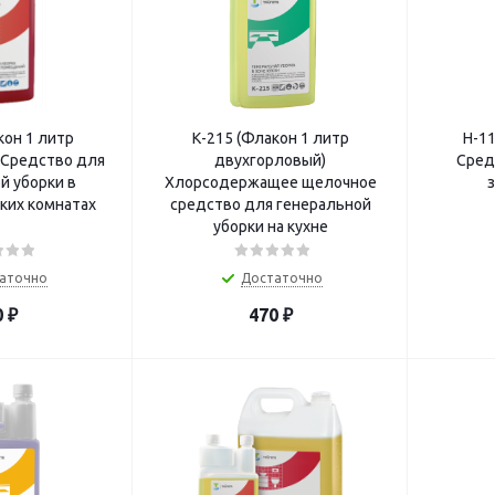
кон 1 литр
К-215 (Флакон 1 литр
Н-11
 Средство для
двухгорловый)
Сред
й уборки в
Хлорсодержащее щелочное
ких комнатах
средство для генеральной
уборки на кухне
аточно
Достаточно
0
₽
470
₽