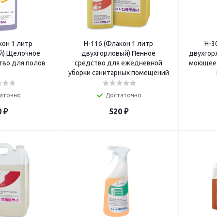
кон 1 литр
Н-116 (Флакон 1 литр
Н-3
й) Щелочное
двухгорловый) Пенное
двухгор
во для полов
средство для ежедневной
моющее 
уборки санитарных помещений
аточно
Достаточно
0
₽
520
₽