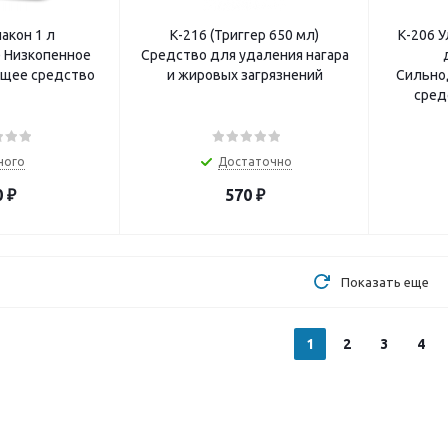
акон 1 л
К-216 (Триггер 650 мл)
К-206 У
 Низкопенное
Средство для удаления нагара
щее средство
и жировых загрязнений
Сильно
сред
ного
Достаточно
0
₽
570
₽
Показать еще
1
2
3
4