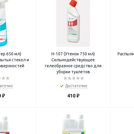
гер 650 мл)
Н-107 (Утенок 750 мл)
Распыли
ытья стекол и
Сильнодействующее
оверхностей
гелеобразное средство для
уборки туалетов
аточно
Достаточно
0
₽
410
₽