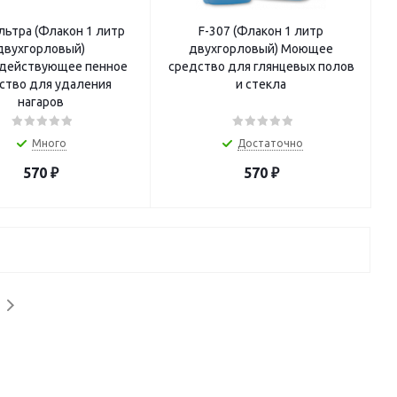
льтра (Флакон 1 литр
F-307 (Флакон 1 литр
двухгорловый)
двухгорловый) Моющее
действующее пенное
средство для глянцевых полов
ство для удаления
и стекла
нагаров
Много
Достаточно
570
₽
570
₽