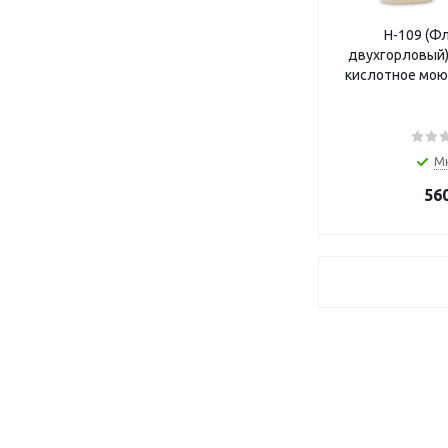
Н-109 (Фл
двухгорловый)
кислотное мою
М
56