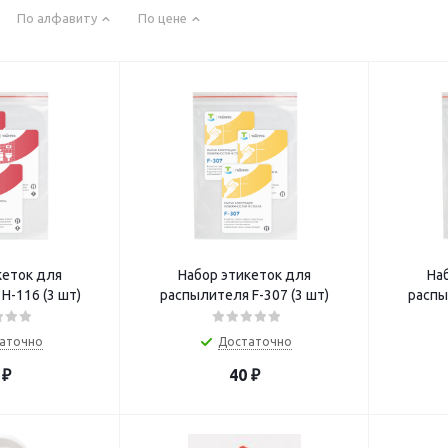
По алфавиту
По цене
кеток для
Набор этикеток для
На
Н-116 (3 шт)
распылителя F-307 (3 шт)
распы
аточно
Достаточно
₽
40
₽