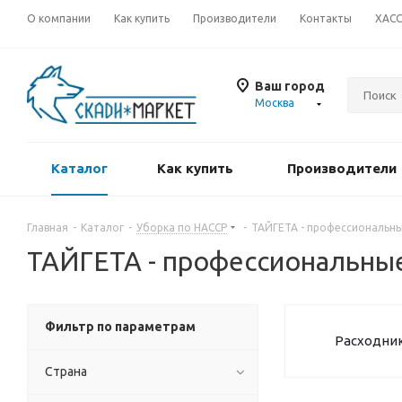
О компании
Как купить
Производители
Контакты
ХАС
Ваш город
Москва
Каталог
Как купить
Производители
Главная
-
Каталог
-
Уборка по HACCP
-
ТАЙГЕТА - профессиональн
ТАЙГЕТА - профессиональны
Фильтр по параметрам
Расходни
Страна