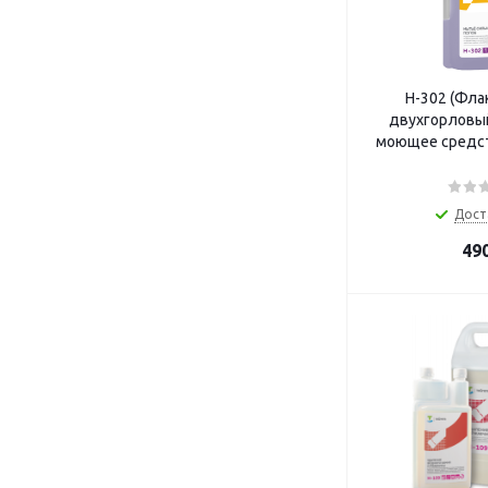
Н-302 (Фла
двухгорловы
моющее средст
Дост
49