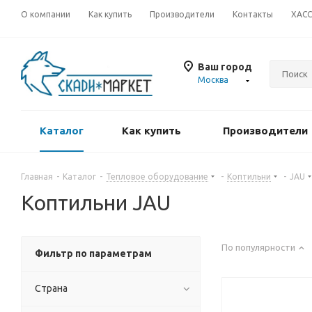
О компании
Как купить
Производители
Контакты
ХАС
Ваш город
Москва
Каталог
Как купить
Производители
Главная
-
Каталог
-
Тепловое оборудование
-
Коптильни
-
JAU
Коптильни JAU
По популярности
Фильтр по параметрам
Страна