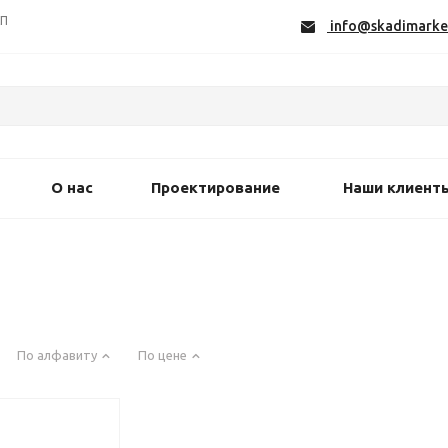
СП
info@skadimarke
О нас
Проектирование
Наши клиент
По алфавиту
По цене