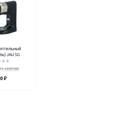
оптильный
ль) JAU SG
те наличие
20
₽