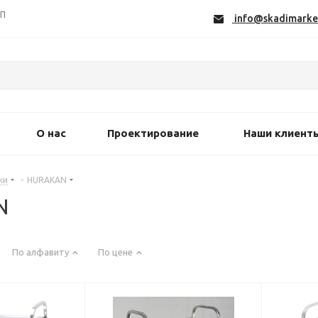
СП
info@skadimarke
О нас
Проектирование
Наши клиент
ки
-
HURAKAN
N
По алфавиту
По цене