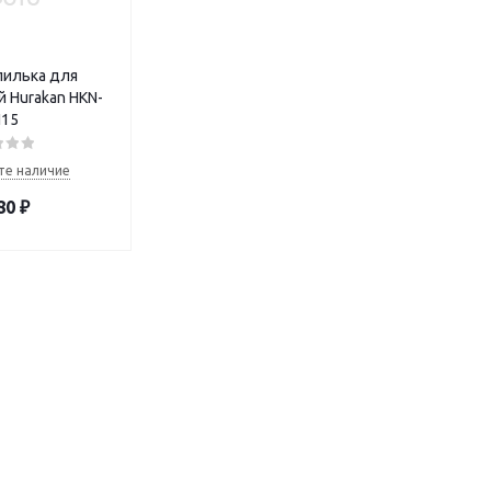
илька для
 Hurakan HKN-
15
те наличие
80
₽