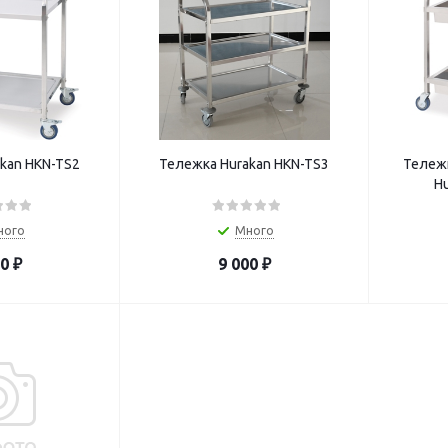
kan HKN-TS2
Тележка Hurakan HKN-TS3
Тележ
H
ного
Много
90
₽
9 000
₽