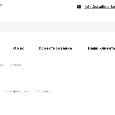
СП
info@skadimarke
О нас
Проектирование
Наши клиент
ки
-
WLBAKE
По алфавиту
По цене