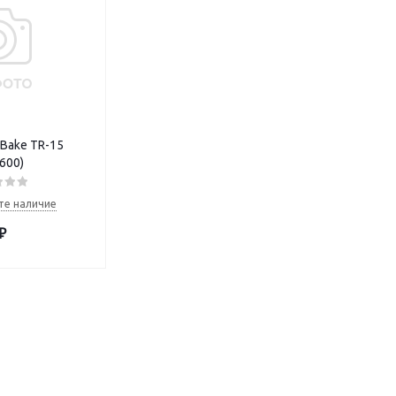
Bake TR-15
600)
те наличие
₽