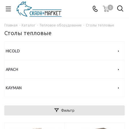
0
Главная
-
Каталог
-
Тепловое оборудование
-
Столы тепловые
Столы тепловые
HICOLD
APACH
KAYMAN
Фильтр