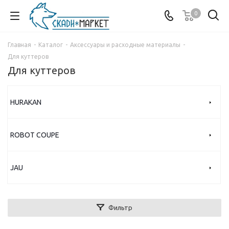
0
Главная
-
Каталог
-
Аксессуары и расходные материалы
-
Для куттеров
Для куттеров
HURAKAN
ROBOT COUPE
JAU
Фильтр