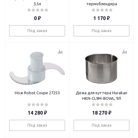
3,5л
термоблендера
0
₽
1 170
₽
Под заказ
Под заказ
Нож Robot Coupe 27253
Дежа для куттера Hurakan
HKN-CL9M-BOWL, 9Л
14 280
₽
18 270
₽
Под заказ
Под заказ