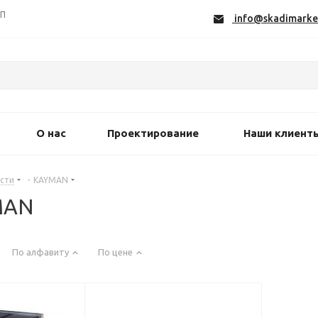
СП
info@skadimarke
О нас
Проектирование
Наши клиент
сти
-
KAYMAN
MAN
По алфавиту
По цене