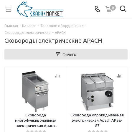
0
Главная
-
Каталог
-
Тепловое оборудование
-
Сковороды электрические
-
APACH
Сковороды электрические APACH
Фильтр
Сковорода
Сковорода опрокидываемая
многофункицональная
электрическая Apach APSE-
электрическая Apach
87
LMBE47CS