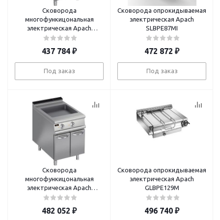
Сковорода
Сковорода опрокидываемая
многофункицональная
электрическая Apach
электрическая Apach
SLBPE87MI
LMBE69CS
437 784
₽
472 872
₽
Под заказ
Под заказ
Сковорода
Сковорода опрокидываемая
многофункицональная
электрическая Apach
электрическая Apach
GLBPE129M
SLMBE69CS
482 052
₽
496 740
₽