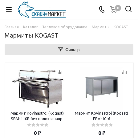
0
Главная
-
Каталог
-
Тепловое оборудование
-
Мармиты
-
KOGAST
Мармиты KOGAST
Фильтр
Мармит Kovinastroj (Kogast)
Мармит Kovinastroj (Kogast)
SBM-110R без полок и напр.
EPV-10-6
0
₽
0
₽