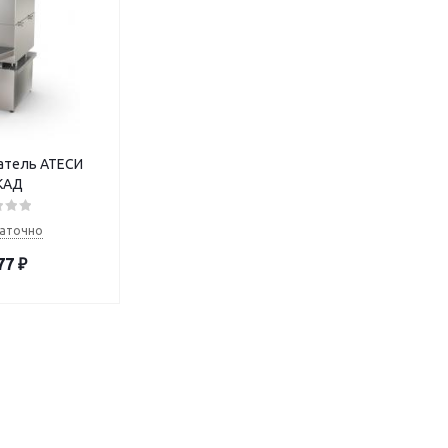
атель АТЕСИ
КАД
аточно
77
₽