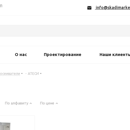
СП
info@skadimarke
О нас
Проектирование
Наши клиент
осеиватели
-
АТЕСИ
По алфавиту
По цене