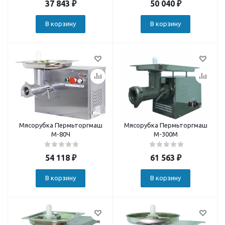
37 843
₽
50 040
₽
В корзину
В корзину
Мясорубка Пермьторгмаш
Мясорубка Пермьторгмаш
М-80Ч
М-300М
54 118
₽
61 563
₽
В корзину
В корзину