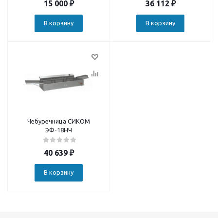
15 000
₽
36 112
₽
В корзину
В корзину
Чебуречница СИКОМ
ЭФ-18HЧ
40 639
₽
В корзину