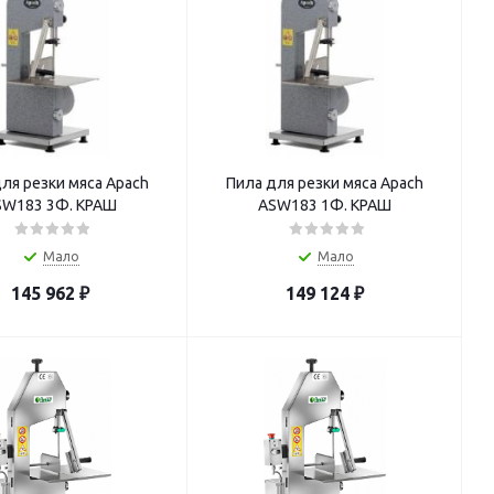
ля резки мяса Apach
Пила для резки мяса Apach
SW183 3Ф. КРАШ
ASW183 1Ф. КРАШ
Мало
Мало
145 962
₽
149 124
₽