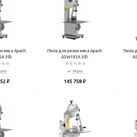
и мяса Apach
Пила для резки мяса Apach
Пила д
A 3Ф.
ASW183A 3Ф.
A
ало
Мало
452
₽
145 758
₽