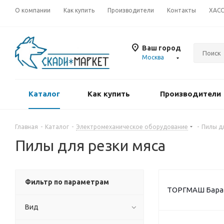
О компании
Как купить
Производители
Контакты
ХАС
Ваш город
Москва
Каталог
Как купить
Производители
Главная
-
Каталог
-
Электромеханическое оборудование
-
Пилы д
Пилы для резки мяса
Фильтр по параметрам
ТОРГМАШ Бара
Вид