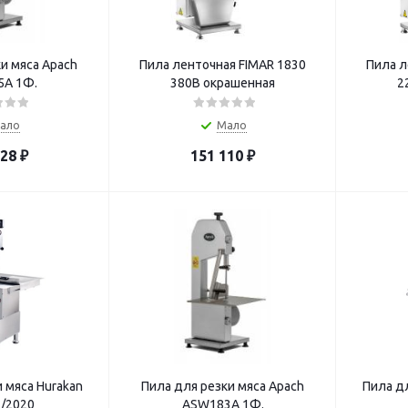
и мяса Apach
Пила ленточная FIMAR 1830
Пила л
A 1Ф.
380В окрашенная
2
ало
Мало
328
₽
151 110
₽
 мяса Hurakan
Пила для резки мяса Apach
Пила дл
/2020
ASW183A 1Ф.