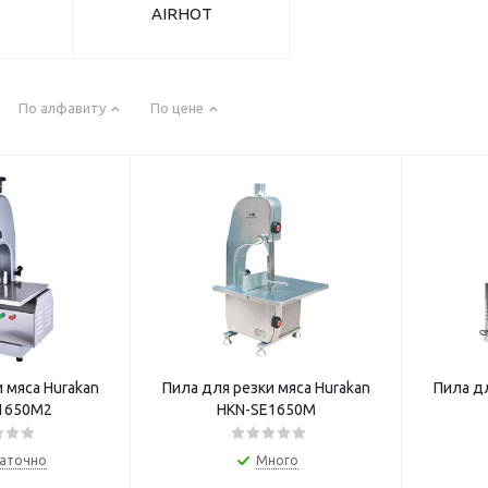
AIRHOT
По алфавиту
По цене
 мяса Hurakan
Пила для резки мяса Hurakan
Пила дл
1650M2
HKN-SE1650M
аточно
Много