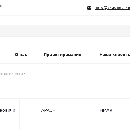
СП
info@skadimarke
О нас
Проектирование
Наши клиент
ля резки мяса
новичи
APACH
FIMAR