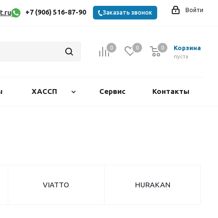
Войти
+7 (906) 516-87-90
t.ru
Заказать звонок
Корзина
0
0
0
0
пуста
ы
ХАССП
Сервис
Контакты
VIATTO
HURAKAN