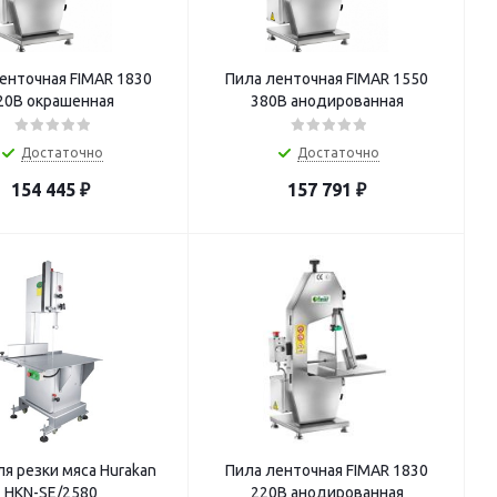
енточная FIMAR 1830
Пила ленточная FIMAR 1550
20В окрашенная
380В анодированная
Достаточно
Достаточно
154 445
₽
157 791
₽
я резки мяса Hurakan
Пила ленточная FIMAR 1830
HKN-SE/2580
220В анодированная