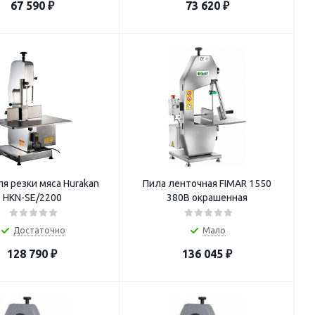
67 590
₽
73 620
₽
я резки мяса Hurakan
Пила ленточная FIMAR 1550
HKN-SE/2200
380В окрашенная
Достаточно
Мало
128 790
₽
136 045
₽