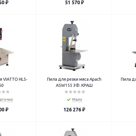
50
₽
51 570
₽
я VIATTO HLS-
Пила для резки мяса Apach
Пила дл
50
ASW155 3Ф. КРАШ
аточно
Мало
00
₽
126 276
₽