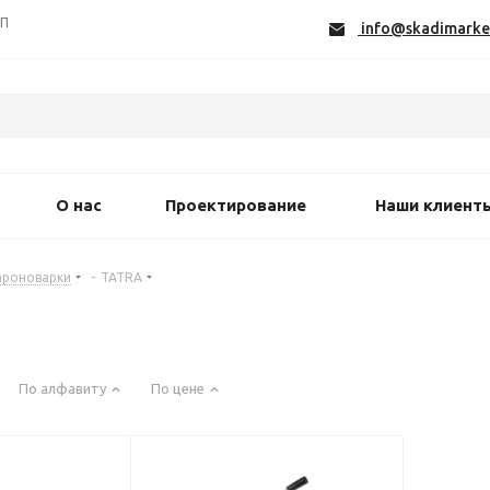
СП
info@skadimarke
О нас
Проектирование
Наши клиент
ароноварки
-
TATRA
По алфавиту
По цене