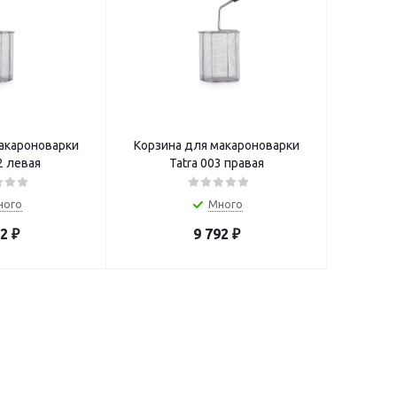
акароноварки
Корзина для макароноварки
2 левая
Tatra 003 правая
ного
Много
92
₽
9 792
₽