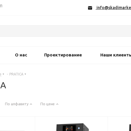
СП
info@skadimarke
О нас
Проектирование
Наши клиент
е
-
PRATICA
CA
По алфавиту
По цене