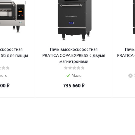
скоростная
Печь высокоскоростная
Печь
Sti для пиццы
PRATICA COPA EXPRESS с двумя
PRATICA
магнетронами
ного
Мало
000
₽
735 660
₽