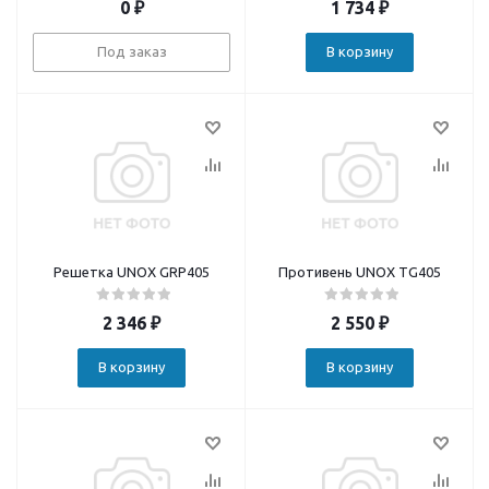
0
₽
1 734
₽
Под заказ
В корзину
Решетка UNOX GRP405
Противень UNOX TG405
2 346
₽
2 550
₽
В корзину
В корзину