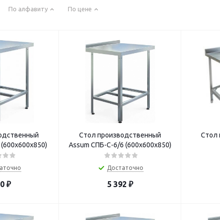
По алфавиту
По цене
одственный
Стол производственный
Стол 
 (600х600х850)
Assum СПБ-С-6/6 (600х600х850)
аточно
Достаточно
50
₽
5 392
₽