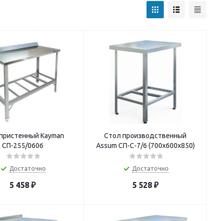
пристенный Kayman
Стол производственный
СП-255/0606
Assum СП-С-7/6 (700х600х850)
Достаточно
Достаточно
5 458
₽
5 528
₽