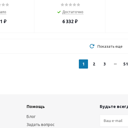
ало
Достаточно
71
₽
6 332
₽
Показать еще
1
2
3
51
Помощь
Будьте всегд
Блог
Задать вопрос