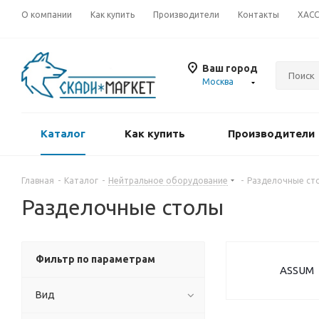
О компании
Как купить
Производители
Контакты
ХАС
Ваш город
Москва
Каталог
Как купить
Производители
Главная
-
Каталог
-
Нейтральное оборудование
-
Разделочные ст
Разделочные столы
Фильтр по параметрам
ASSUM
Вид