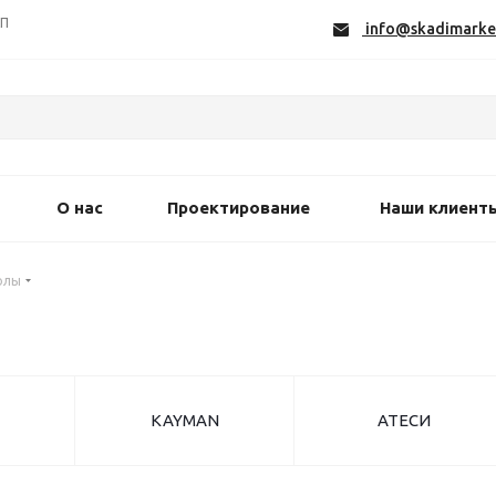
СП
info@skadimarke
О нас
Проектирование
Наши клиент
олы
KAYMAN
АТЕСИ