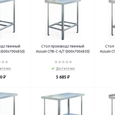
одственный
Стол производственный
Стол
 (600х700х850)
Assum СПБ-С-6/7 (600х700х850)
Assum СП
аточно
Достаточно
40
₽
5 685
₽