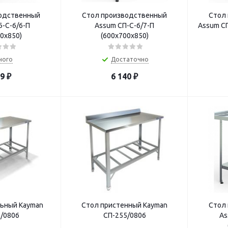
одственный
Стол производственный
Стол
-С-6/6-П
Assum СП-С-6/7-П
Assum СП
0х850)
(600х700х850)
ного
Достаточно
39
₽
6 140
₽
ьный Kayman
Стол пристенный Kayman
Стол
/0806
СП-255/0806
As