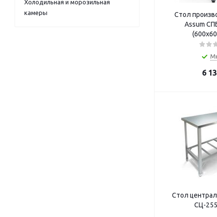
Холодильная и морозильная
камеры
Стол произв
Assum СПБ
(600х60
М
6 1
Стол централ
СЦ-255