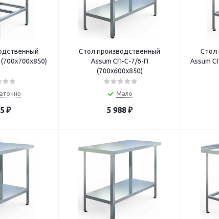
одственный
Стол производственный
Стол
 (700х700х850)
Assum СП-С-7/6-П
Assum СП
(700х600х850)
аточно
Мало
95
₽
5 988
₽