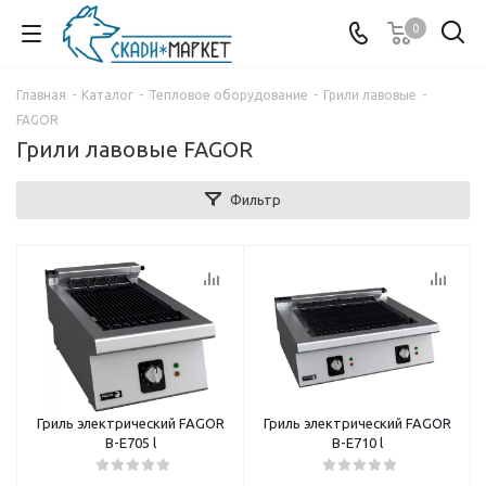
0
Главная
-
Каталог
-
Тепловое оборудование
-
Грили лавовые
-
FAGOR
Грили лавовые FAGOR
Фильтр
Гриль электрический FAGOR
Гриль электрический FAGOR
B-E705 l
B-E710 l