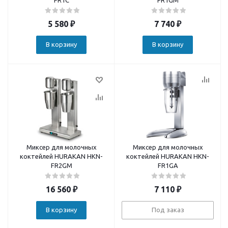
FR1C
FR1GM
5 580
₽
7 740
₽
В корзину
В корзину
Миксер для молочных
Миксер для молочных
коктейлей HURAKAN HKN-
коктейлей HURAKAN HKN-
FR2GM
FR1GA
16 560
₽
7 110
₽
В корзину
Под заказ