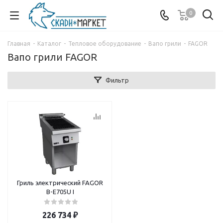
0
Главная
-
Каталог
-
Тепловое оборудование
-
Вапо грили
-
FAGOR
Вапо грили FAGOR
Фильтр
Гриль электрический FAGOR
B-E705U I
226 734
₽