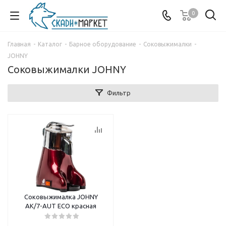
0
Главная
-
Каталог
-
Барное оборудование
-
Соковыжималки
-
JOHNY
Соковыжималки JOHNY
Фильтр
Cоковыжималка JOHNY
AK/7-AUT ECO красная