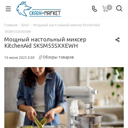
0
Главная
-
Блог
-
Мощный настольный миксер KitchenAid
5KSM55SXXEWH
Мощный настольный миксер
KitchenAid 5KSM55SXXEWH
// Обзоры товаров
10 июня 2025 0:00