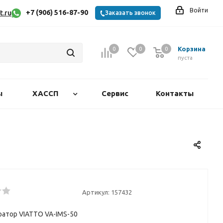
Войти
+7 (906) 516-87-90
t.ru
Заказать звонок
Корзина
0
0
0
0
пуста
ы
ХАССП
Сервис
Контакты
Артикул:
157432
атор VIATTO VA-IMS-50