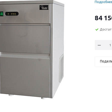
Подробне
84 15
Достат
Подел