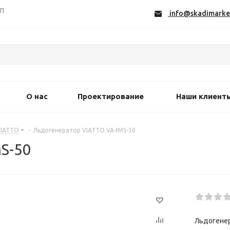
СП
info@skadimarke
О нас
Проектирование
Наши клиент
VIATTO
-
Льдогенератор VIATTO VA-IMS-50
S-50
Льдогенер