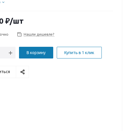
е
0
₽
/шт
очно
Нашли дешевле?
В корзину
Купить в 1 клик
иться