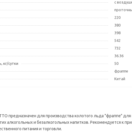
с воздуш
проточн
220
380
398
542
732
36.36
, кг/сутки
50
фраппе
Китай
TTO предназначен для производства колотого льда "фраппе" для
угих алкогольных и безалкогольных напитков. Рекомендуется к при
ственного питания и торговли.