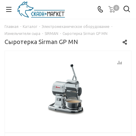
0
Главная
-
Каталог
-
Электромеханическое оборудование
-
Измельчители сыра
-
SIRMAN
-
Сыротерка Sirman GP MN
Сыротерка Sirman GP MN