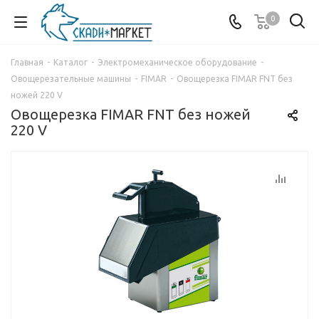
0
Главная
-
Каталог
-
Электромеханическое оборудование
-
Овощерезательные машины
-
FIMAR
-
Овощерезка FIMAR FNT без
ножей 220 V
Овощерезка FIMAR FNT без ножей
220 V