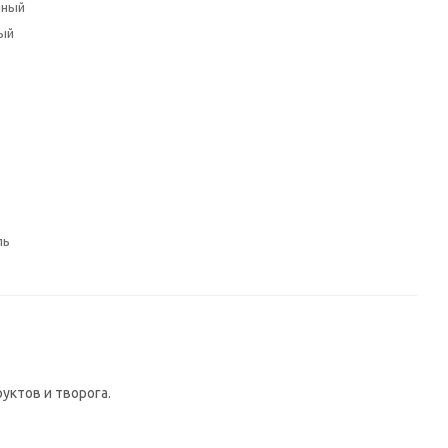
чный
ый
ль
ктов и творога.