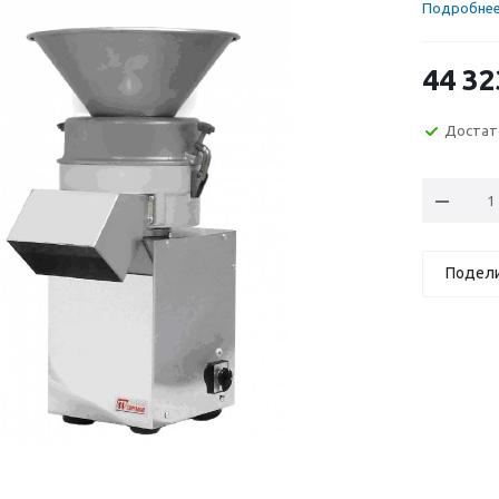
Подробне
44 32
Достат
Подел