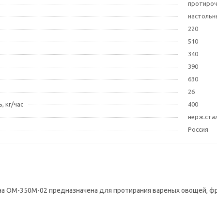
протиро
настольн
220
510
340
390
630
26
, кг/час
400
нерж.ста
Россия
а ОМ-350М-02 предназначена для протирания вареных овощей, фру