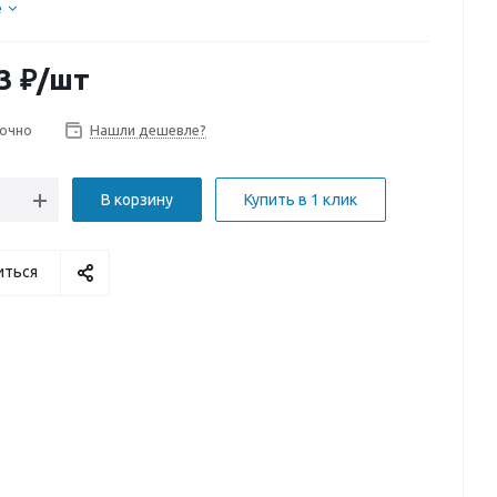
е
3
₽
/шт
очно
Нашли дешевле?
В корзину
Купить в 1 клик
иться