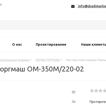
СП
info@skadimarke
О нас
Проектирование
Наши клиент
езательные машины
-
ПЕРМЬТОРГМАШ
-
Протирочная машина Перм
торгмаш ОМ-350М/220-02
Протироч