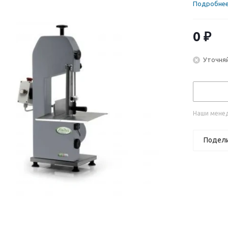
Подробне
0 ₽
Уточняй
Наши менед
Подел