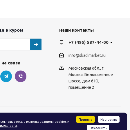
а в курсе!
Наши контакты
+7 (495) 587-44-00
info@skadimarket.ru
 на связи
Московская обл.
,
г.
Москва
,
Белокаменное
шоссе, дом 6 Ю,
помещение 2
Принять
Настроить
 соглашаетесь с
использованием cookies
и
иальности
.
Отклонить