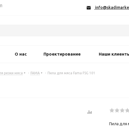
СП
info@skadimarke
О нас
Проектирование
Наши клиент
ля резки мяса
-
FAMA
-
Пила для мяса Fama FSG 101
Пила для 