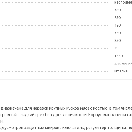
настольн
380
750
420
350
850
28
1550
алюмини
Италия
едназначена для нарезки крупных кусков мяса с костью, в том чи
ровный, гладкий срез без дробления кости. Корпус выполнен из а
и.
едусмотрен защитный микровыключатель, регулятор толщины, под