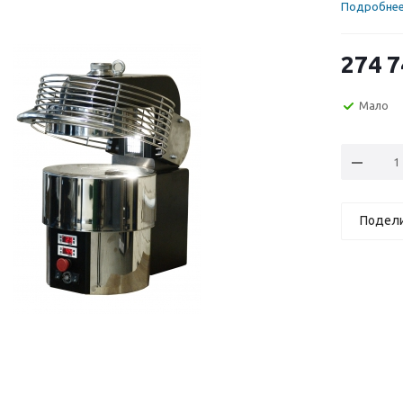
Подробне
274 7
Мало
Подел