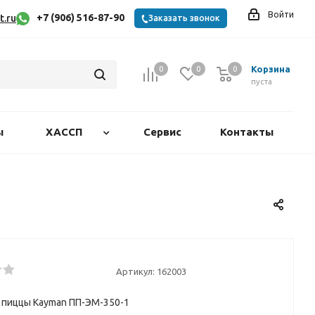
Войти
+7 (906) 516-87-90
t.ru
Заказать звонок
Корзина
0
0
0
0
пуста
ы
ХАССП
Сервис
Контакты
Артикул:
162003
 пиццы Kayman ПП-ЭМ-350-1