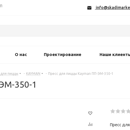
СП
info@skadimarke
О нас
Проектирование
Наши клиент
 для пиццы
-
KAYMAN
-
Пресс для пиццы Kayman ПП-ЭМ-350-1
ЭМ-350-1
Пресс для