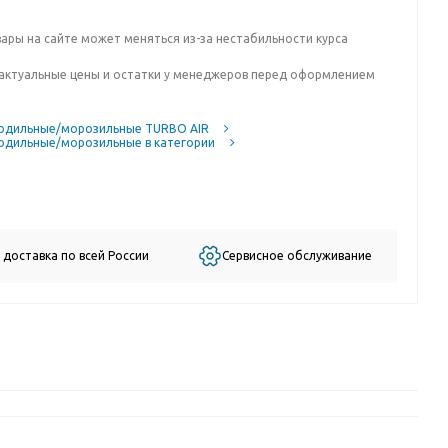
вары на сайте может меняться из-за нестабильности курса
актуальные цены и остатки у менеджеров перед оформлением
одильные/морозильные TURBO AIR
одильные/морозильные в категории
 доставка по всей России
Сервисное обслуживание