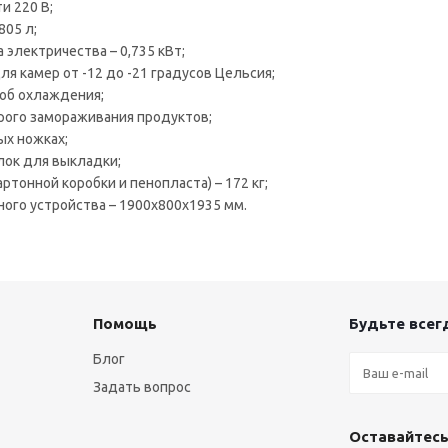
и 220 В;
805 л;
 электричества – 0,735 кВт;
я камер от -12 до -21 градусов Цельсия;
об охлаждения;
ого замораживания продуктов;
ых ножках;
лок для выкладки;
артонной коробки и пенопласта) – 172 кг;
ого устройства – 1900х800х1935 мм.
Помощь
Будьте всегд
Блог
Задать вопрос
Оставайтесь