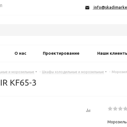
СП
info@skadimarke
О нас
Проектирование
Наши клиент
ьные и морозильные
-
Шкафы холодильные и морозильные
-
Морозил
R KF65-3
Морозильн