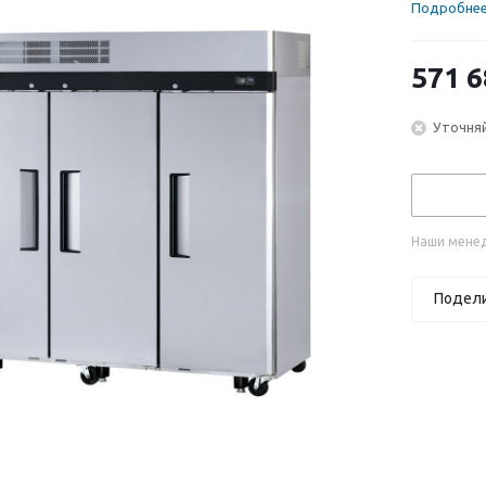
Подробне
571 6
Уточняй
Наши менед
Подел