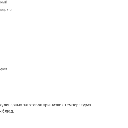
ьный
 дверью
орея
кулинарных заготовок при низких температурах.
х блюд.