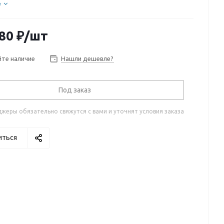
е
80
₽
/шт
те наличие
Нашли дешевле?
Под заказ
жеры обязательно свяжутся с вами и уточнят условия заказа
иться