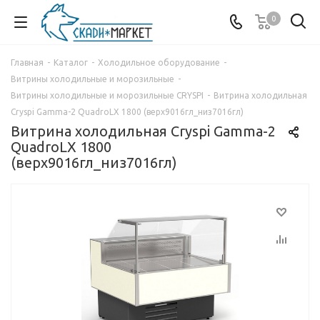
0
Главная
-
Каталог
-
Холодильное оборудование
-
Витрины холодильные и морозильные
-
Витрины холодильные и морозильные CRYSPI
-
Витрина холодильная
Cryspi Gamma-2 QuadroLX 1800 (верх9016гл_низ7016гл)
Витрина холодильная Cryspi Gamma-2
QuadroLX 1800
(верх9016гл_низ7016гл)