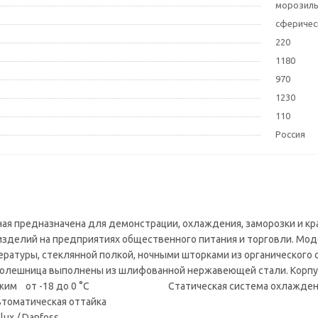
морозил
сферичес
220
1180
970
1230
110
Россия
ая предназначена для демонстрации, охлаждения, заморозки и кра
изделий на предприятиях общественного питания и торговли. Мо
ратуры, стеклянной полкой, ночными шторками из органического 
столешница выполнены из шлифованной нержавеющей стали. Кор
 режим от -18 до 0 °C Статическая система охлажд
еская оттайка
lux / Danfoss