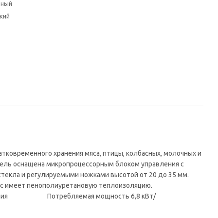
ьный
кий
тковременного хранения мяса, птицы, колбасных, молочных и
дель оснащена микропроцессорным блоком управления с
стекла и регулируемыми ножками высотой от 20 до 35 мм.
пус имеет пенополиуретановую теплоизоляцию.
ения Потребляемая мощность 6,8 кВт/