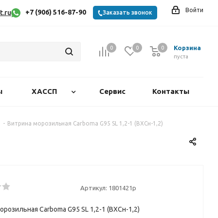
Войти
+7 (906) 516-87-90
t.ru
Заказать звонок
Корзина
0
0
0
0
пуста
ы
ХАССП
Сервис
Контакты
-
Витрина морозильная Carboma G95 SL 1,2-1 (ВХСн-1,2)
Артикул:
1801421p
орозильная Carboma G95 SL 1,2-1 (ВХСн-1,2)