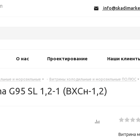
СП
info@skadimarke
О нас
Проектирование
Наши клиент
льные и морозильные
-
Витрины холодильные и морозильные ПОЛЮС
G95 SL 1,2-1 (ВХСн-1,2)
Витрина м