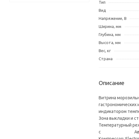
Тип
Вид
Напряжение, В
Ширина, мм
Глубина, мм
Высота, мм
Вес, кг
Страна
Описание
Витрина морозильн
гастрономических 
индикатором темпе
Зона выкладки и 
Температурный
с Автоматич
Компрессор: Eleсtro