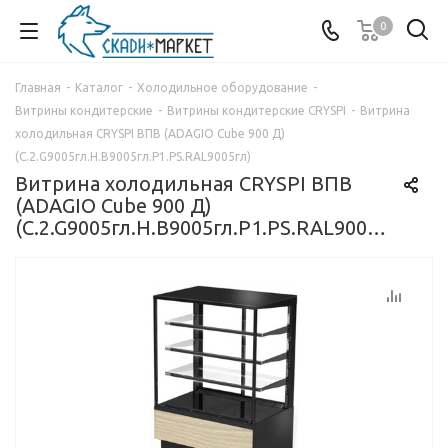
0
Главная
-
Каталог
-
Холодильное оборудование
-
Витрины кондитерские
-
Витрины кондитерские CRYSPI
-
Витрина
холодильная CRYSPI ВПВ (ADAGIO Cube 900 Д)
(C.2.G9005гл.H.B9005гл.P1.PS.RAL9005гл)
Витрина холодильная CRYSPI ВПВ
(ADAGIO Cube 900 Д)
(C.2.G9005гл.H.B9005гл.P1.PS.RAL9005гл)