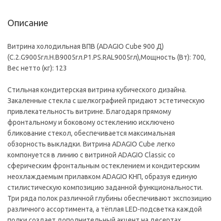
Описание
Витрина холодильная ВПВ (ADAGIO Cube 900 Д)
(C.2.G9005гл.H.B9005гл.P1.PS.RAL9005гл),Мощность (Вт): 700,
Вес нетто (кг): 123
Cтильная кондитерская витрина кубического дизайна.
Закаленные стекла с шелкографией придают эстетическую
привлекательность витрине. Благодаря прямому
фронтальному и боковому остеклению исключено
бликование стекол, обеспечивается максимальная
обзорность выкладки. Витрина ADAGIO Cube легко
компонуется в линию с витриной ADAGIO Classic со
сферическим фронтальным остеклением и кондитерским
неохлаждаемым прилавком ADAGIO КНП, образуя единую
стилистическую композицию заданной функциональности.
Три ряда полок различной глубины обеспечивают экспозицию
различного ассортимента, а тёплая LED-подсветка каждой
полки создает дополнительный акцент на десертах.