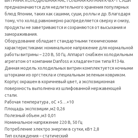
ВИТРИНА ХОЛОДИЛЬНАЯ НАСТОЛЬНАЯ KAYMAN К-ВХ-1 СУШИ
предназначаются для недлительного хранения популярных
блюд Японии, таких как сашими, суши, роллы и др. Благодаря
тому, что холод равномерно распределяется сверху и снизу,
продукты не заветриваются и сохраняются от высыхания и
замораживания.
Оборудование обладает стандартными техническими
характеристиками: номинальное напряжение для нормальной
работы витрины – 220 В, 50 Гц. Аппарат снабжен холодильным
агрегатом от компании Danfoss и хладагентом типа R134a.
Данная модель холодильных витрин комплектуется ночными
шторками из оргстекла и специальным зеленым ковриком.
Корпус окрашен в коричневый цвет, а экспозиционная
поверхность выполнена из шлифованной нержавеющей
стали.
Рабочая температура , оС +5…+10
Площадь экспозиции ,м2 0,26
Полезный объем ,м3 0,01
Номинальное напряжение 220 В, 50 Гц
Потребление электро энергии в сутки, кВт 2,8
Тип охлаждения – статический