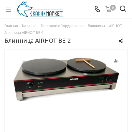
0
Главная
-
Каталог
-
Тепловое оборудование
-
Блинницы
-
AIRHOT
-
Блинница AIRHOT BE-2
Блинница AIRHOT BE-2