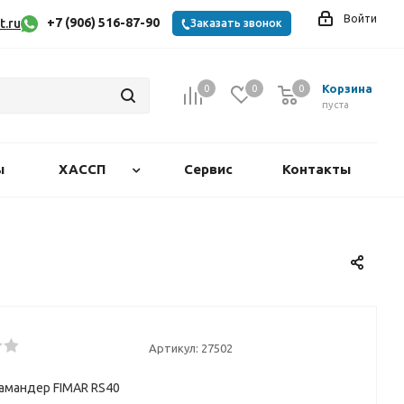
Войти
+7 (906) 516-87-90
t.ru
Заказать звонок
Корзина
0
0
0
0
пуста
ы
ХАССП
Сервис
Контакты
Артикул:
27502
амандер FIMAR RS40