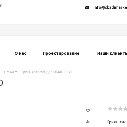
СП
info@skadimarke
О нас
Проектирование
Наши клиент
-
FIMAR
-
Гриль-саламандер FIMAR RS40
0
Гриль-сал