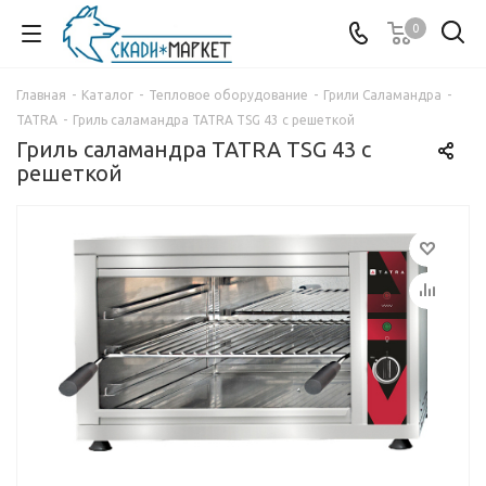
0
Главная
-
Каталог
-
Тепловое оборудование
-
Грили Саламандра
-
TATRA
-
Гриль саламандра TATRA TSG 43 с решеткой
Гриль саламандра TATRA TSG 43 с
решеткой