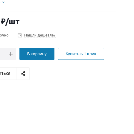
е
₽
/шт
очно
Нашли дешевле?
В корзину
Купить в 1 клик
иться