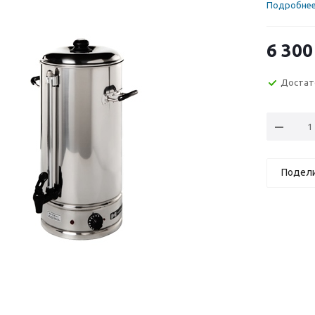
Подробне
6 300
Достат
Подел