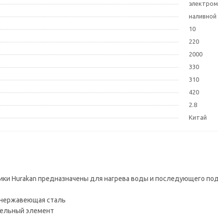
электром
наливной
10
220
2000
330
310
420
2.8
Китай
ки Hurakan предназначены для нагрева воды и последующего по
 нержавеющая сталь
тельный элемент