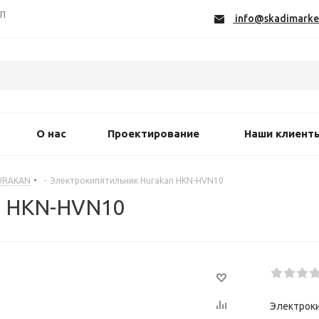
СП
info@skadimarke
О нас
Проектирование
Наши клиент
URAKAN
-
Электрокипятильник Hurakan HKN-HVN10
n HKN-HVN10
Электроки