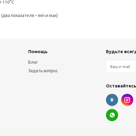
0-110°С
(два показателя – min и max)
Помощь
Будьте всегд
Блог
Задать вопрос
Оставайтесь