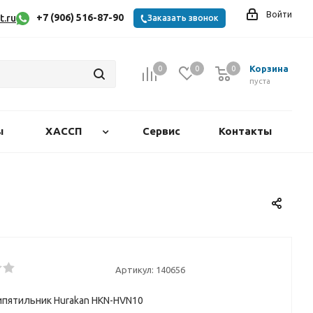
Войти
+7 (906) 516-87-90
t.ru
Заказать звонок
Корзина
0
0
0
0
пуста
ы
ХАССП
Сервис
Контакты
Артикул:
140656
пятильник Hurakan HKN-HVN10