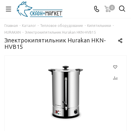
0
Главная
-
Каталог
-
Тепловое оборудование
-
Кипятильники
-
HURAKAN
-
Электрокипятильник Hurakan HKN-HVB15
Электрокипятильник Hurakan HKN-
HVB15