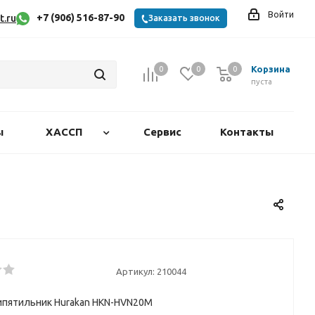
Войти
+7 (906) 516-87-90
t.ru
Заказать звонок
Корзина
0
0
0
0
пуста
ы
ХАССП
Сервис
Контакты
Артикул:
210044
ипятильник Hurakan HKN-HVN20M