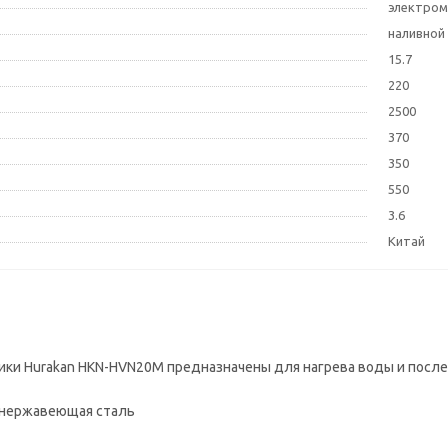
электром
наливной
15.7
220
2500
370
350
550
3.6
Китай
ки Hurakan HKN-HVN20M предназначены для нагрева воды и посл
 нержавеющая сталь