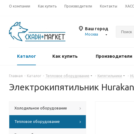
О компании
Как купить
Производители
Контакты
ХАС
Ваш город
Москва
Каталог
Как купить
Производители
Главная
-
Каталог
-
Тепловое оборудование
-
Кипятильники
-
H
Электрокипятильник Hurak
Холодильное оборудование
Тепловое оборудование