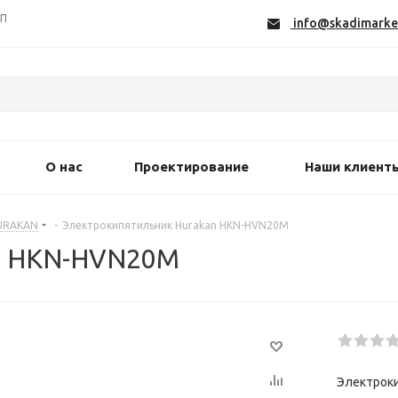
СП
info@skadimarke
О нас
Проектирование
Наши клиент
URAKAN
-
Электрокипятильник Hurakan HKN-HVN20M
an HKN-HVN20M
Электрок