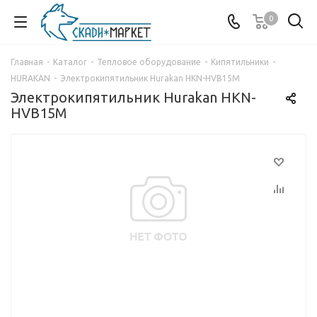
0
Главная
-
Каталог
-
Тепловое оборудование
-
Кипятильники
-
HURAKAN
-
Электрокипятильник Hurakan HKN-HVB15M
Электрокипятильник Hurakan HKN-
HVB15M