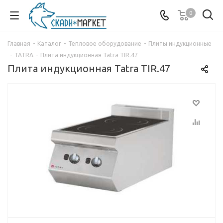
0
Главная
-
Каталог
-
Тепловое оборудование
-
Плиты индукционные
-
TATRA
-
Плита индукционная Tatra TIR.47
Плита индукционная Tatra TIR.47