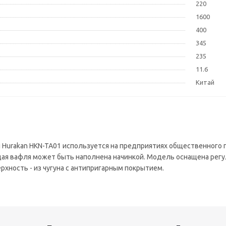
220
1600
400
345
235
11.6
Китай
 Hurakan HKN-TA01 используется на предприятиях общественного 
дая вафля может быть наполнена начинкой. Модель оснащена ре
ерхность - из чугуна с антипригарным покрытием.