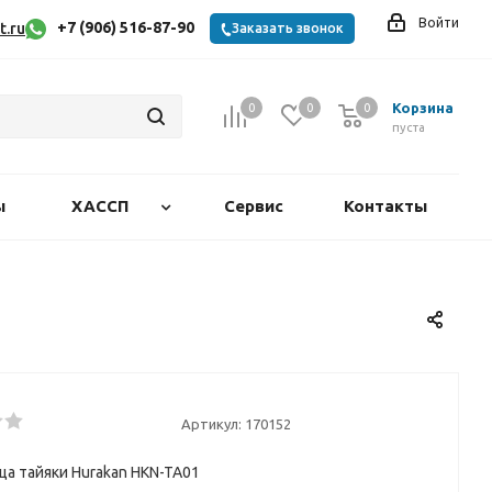
Войти
+7 (906) 516-87-90
t.ru
Заказать звонок
Корзина
0
0
0
0
пуста
ы
ХАССП
Сервис
Контакты
Артикул:
170152
а тайяки Hurakan HKN-TA01