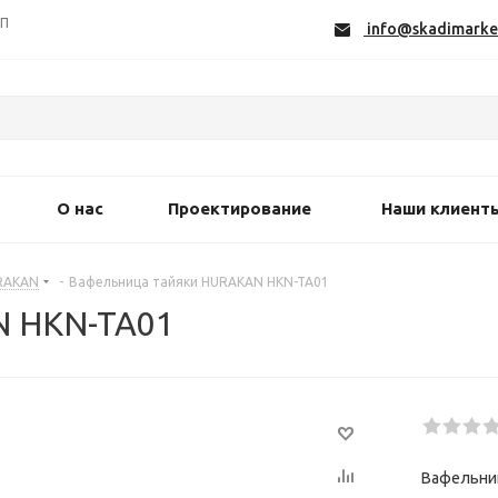
СП
info@skadimarke
О нас
Проектирование
Наши клиент
RAKAN
-
Вафельница тайяки HURAKAN HKN-TA01
N HKN-TA01
Вафельниц