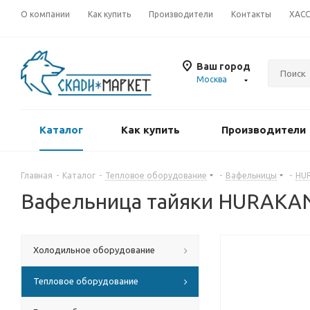
О компании
Как купить
Производители
Контакты
ХАС
Ваш город
Москва
Каталог
Как купить
Производители
Главная
-
Каталог
-
Тепловое оборудование
-
Вафельницы
-
HU
Вафельница тайяки HURAKA
Холодильное оборудование
Тепловое оборудование