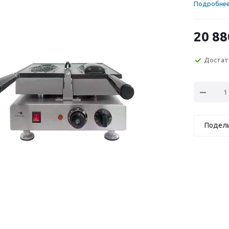
Подробне
20 88
Достат
Подел