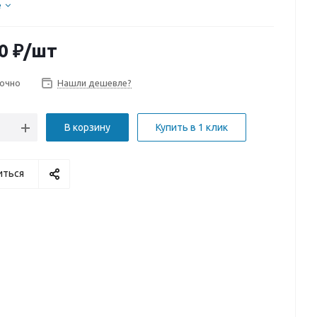
е
0
₽
/шт
очно
Нашли дешевле?
В корзину
Купить в 1 клик
иться