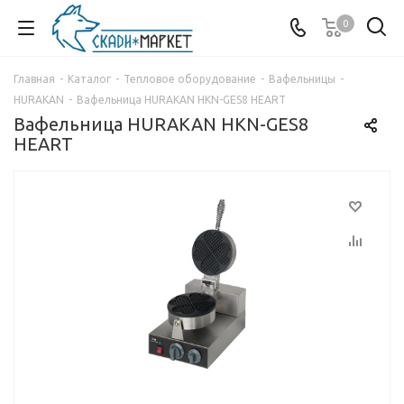
0
Главная
-
Каталог
-
Тепловое оборудование
-
Вафельницы
-
HURAKAN
-
Вафельница HURAKAN HKN-GES8 HEART
Вафельница HURAKAN HKN-GES8
HEART