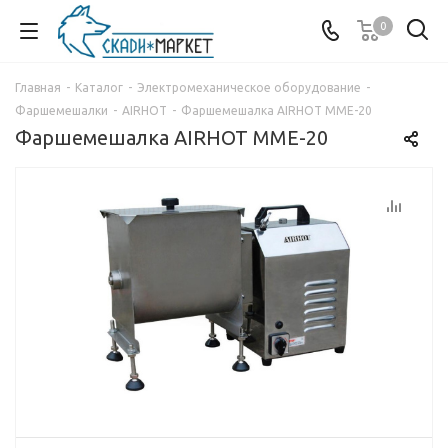
0
Главная
-
Каталог
-
Электромеханическое оборудование
-
Фаршемешалки
-
AIRHOT
-
Фаршемешалка AIRHOT MME-20
Фаршемешалка AIRHOT MME-20