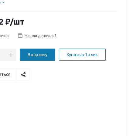
е
2
₽
/шт
очно
Нашли дешевле?
В корзину
Купить в 1 клик
иться