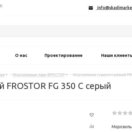
СП
info@skadimarke
О нас
Проектирование
Наши клиент
ари
-
Морозильные лари ФРОСТОР
-
Морозильник горизонтальный FR
й FROSTOR FG 350 С серый
Морозильн