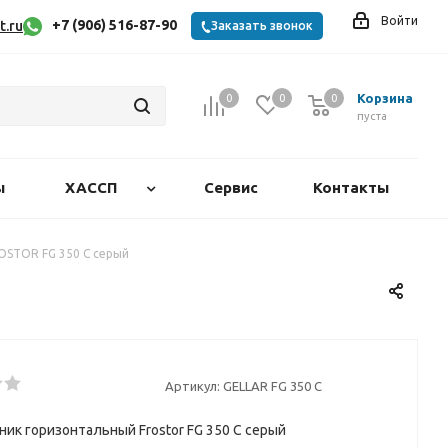
Войти
+7 (906) 516-87-90
t.ru
Заказать звонок
Корзина
0
0
0
0
пуста
ы
ХАССП
Сервис
Контакты
OSTOR FG 350 С серый
Артикул:
GELLAR FG 350 C
ик горизонтальный Frostor FG 350 С серый