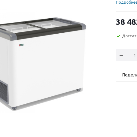
Подробне
38 48
Достат
Подел