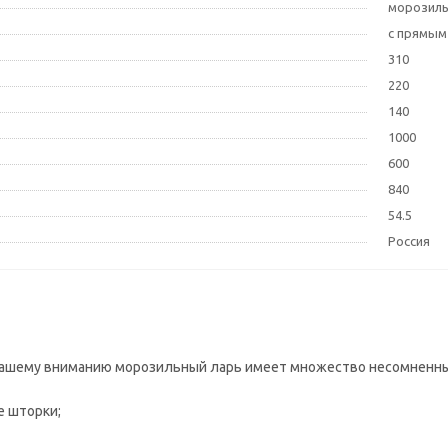
морозил
с прямым
310
220
140
1000
600
840
54.5
Россия
шему вниманию морозильный ларь имеет множество несомненных 
 шторки;