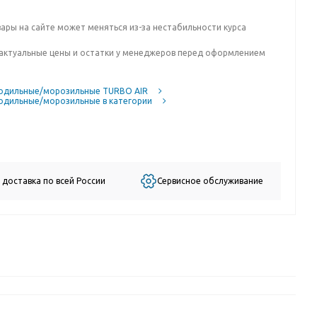
вары на сайте может меняться из-за нестабильности курса
актуальные цены и остатки у менеджеров перед оформлением
одильные/морозильные TURBO AIR
одильные/морозильные в категории
 доставка по всей России
Сервисное обслуживание