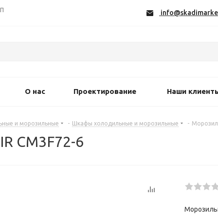
СП
info@skadimarke
О нас
Проектирование
Наши клиент
ьные и морозильные
-
Шкафы холодильные и морозильные
-
Морозил
IR CM3F72-6
Морозиль