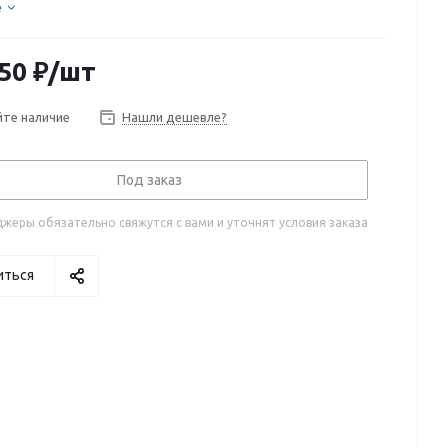
е
50
₽
/шт
те наличие
Нашли дешевле?
Под заказ
жеры обязательно свяжутся с вами и уточнят условия заказа
иться