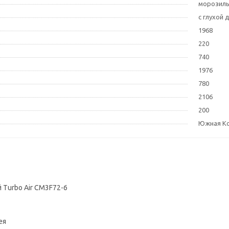
морозил
с глухой
1968
220
740
1976
780
2106
200
Южная К
Turbo Air CM3F72-6
ея