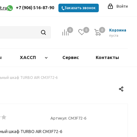
Войти
+7 (906) 516-87-90
t.ru
Заказать звонок
Корзина
0
0
0
0
пуста
ы
ХАССП
Сервис
Контакты
ьный шкаф TURBO AIR CM3F72-6
Артикул:
CM3F72-6
ный шкаф TURBO AIR CM3F72-6