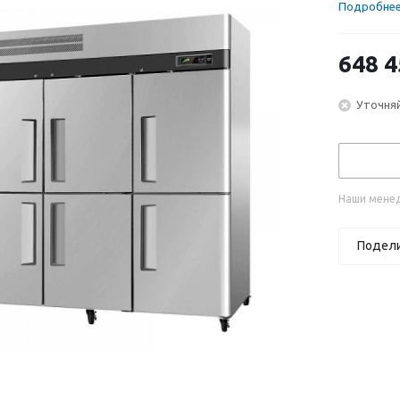
Подробне
648 4
Уточняй
Наши менед
Подел