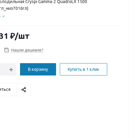
олодильная Cryspi Gamma-2 QuadroLX 1500
гл_низ7016гл)
е
31
₽
/шт
Нашли дешевле?
В корзину
Купить в 1 клик
иться