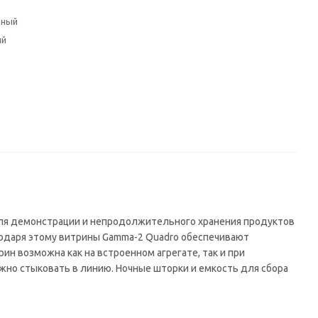
ьный
ий
ля демонстрации и непродолжительного хранения продуктов
годаря этому витрины Gamma-2 Quadro обеспечивают
ин возможна как на встроенном агрегате, так и при
но стыковать в линию. Ночные шторки и емкость для сбора