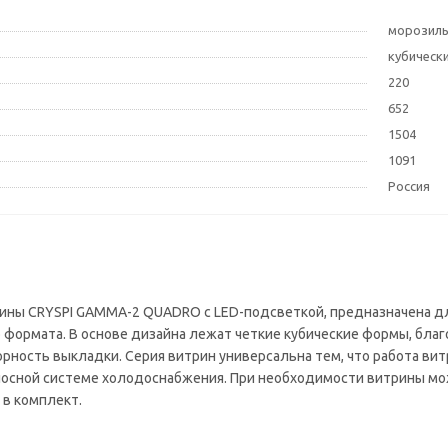
морозил
кубическ
220
652
1504
1091
Россия
ны CRYSPI GAMMA-2 QUADRO с LED-подсветкой, предназначена д
о формата. В основе дизайна лежат четкие кубические формы, бла
ность выкладки. Серия витрин универсальна тем, что работа витр
осной системе холодоснабжения. При необходимости витрины мож
 в комплект.