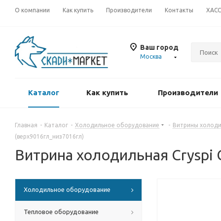
О компании
Как купить
Производители
Контакты
ХАС
Ваш город
Москва
Каталог
Как купить
Производители
Главная
-
Каталог
-
Холодильное оборудование
-
Витрины холоди
(верх9016гл_низ7016гл)
Витрина холодильная Cryspi
Холодильное оборудование
Тепловое оборудование