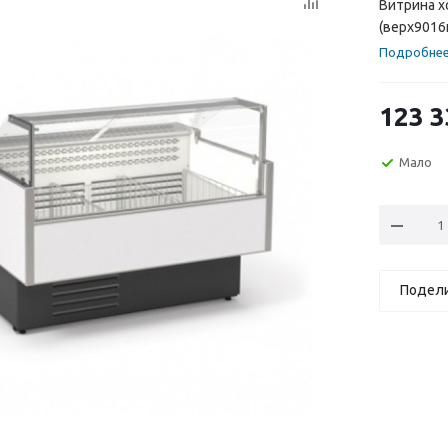
Витрина х
(верх9016
Подробне
123 3
Мало
Подел