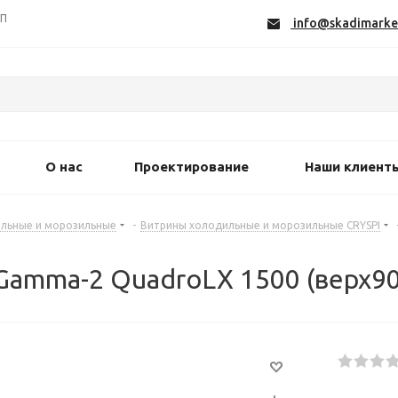
СП
info@skadimarke
О нас
Проектирование
Наши клиент
льные и морозильные
-
Витрины холодильные и морозильные CRYSPI
 Gamma-2 QuadroLX 1500 (верх9