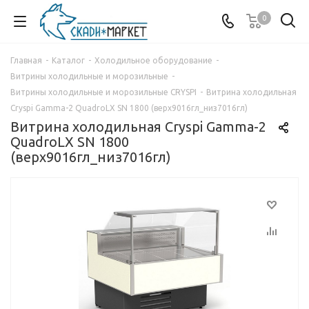
0
Главная
-
Каталог
-
Холодильное оборудование
-
Витрины холодильные и морозильные
-
Витрины холодильные и морозильные CRYSPI
-
Витрина холодильная
Cryspi Gamma-2 QuadroLX SN 1800 (верх9016гл_низ7016гл)
Витрина холодильная Cryspi Gamma-2
QuadroLX SN 1800
(верх9016гл_низ7016гл)