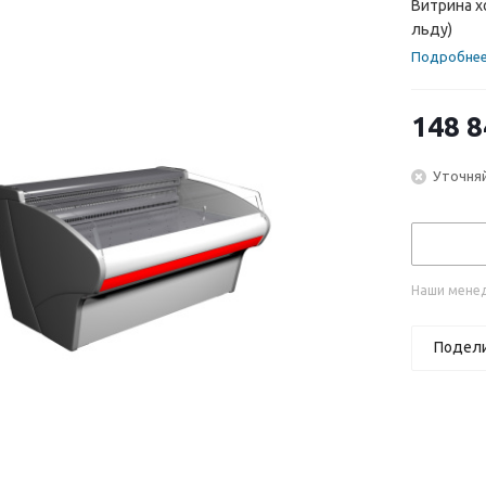
Витрина х
льду)
Подробне
148 8
Уточняй
Наши менед
Подел