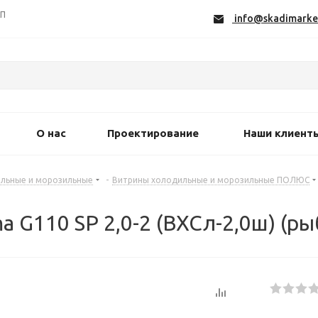
СП
info@skadimarke
О нас
Проектирование
Наши клиент
льные и морозильные
-
Витрины холодильные и морозильные ПОЛЮС
 G110 SP 2,0-2 (ВХСл-2,0ш) (ры