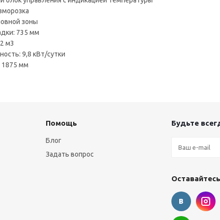
 блок управления с индикацией температуры
зморозка
новной зоны
адки: 735 мм
,2 м3
ость: 9,8 кВт/сутки
: 1875 мм
Помощь
Будьте всегд
Блог
Задать вопрос
Оставайтесь