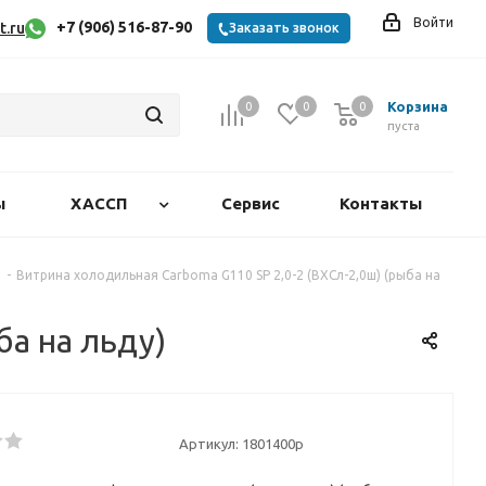
Войти
+7 (906) 516-87-90
t.ru
Заказать звонок
Корзина
0
0
0
0
пуста
ы
ХАССП
Сервис
Контакты
-
Витрина холодильная Carboma G110 SP 2,0-2 (ВХСл-2,0ш) (рыба на
ба на льду)
Артикул:
1801400p