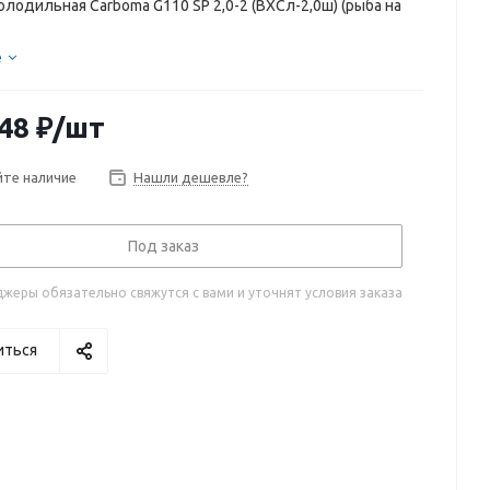
олодильная Carboma G110 SP 2,0-2 (ВХСл-2,0ш) (рыба на
е
48
₽
/шт
те наличие
Нашли дешевле?
Под заказ
жеры обязательно свяжутся с вами и уточнят условия заказа
иться