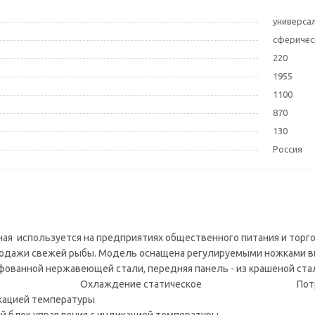
универса
сферичес
220
1955
1100
870
130
Россия
ая используется на предприятиях общественного питания и торго
одажи свежей рыбы. Модель оснащена регулируемыми ножками выс
ованной нержавеющей стали, передняя панель - из крашеной стал
 до 2 °C Охлаждение статическое Потребляе
кацией температуры