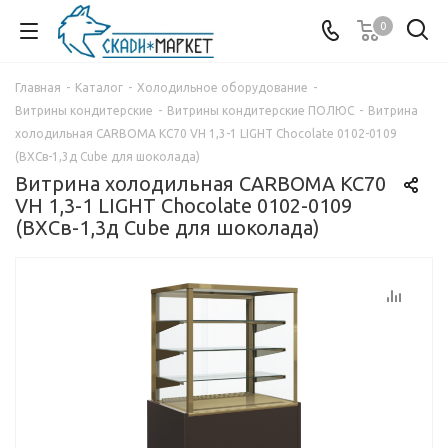
0
Главная
-
Каталог
-
Холодильное оборудование
-
Витрины кондитерские
-
Витрины кондитерские ПОЛЮС
-
Витрина
холодильная CARBOMA KC70 VH 1,3-1 LIGHT Chocolate 0102-0109
(ВХСв-1,3д Cube для шоколада)
Витрина холодильная CARBOMA KC70
VH 1,3-1 LIGHT Chocolate 0102-0109
(ВХСв-1,3д Cube для шоколада)